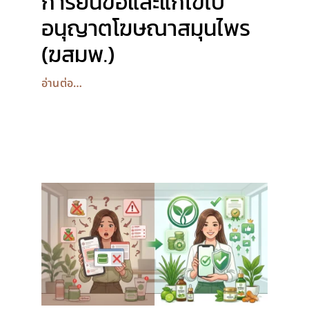
การยื่นขอและแก้ไขใบ
อนุญาตโฆษณาสมุนไพร
(ฆสมพ.)
อ่านต่อ…