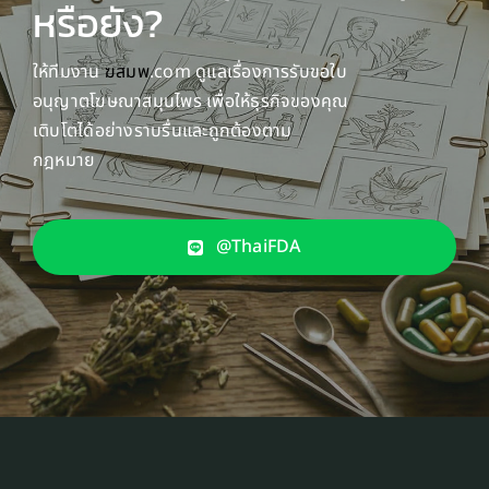
หรือยัง?
ให้ทีมงาน
ฆสมพ
.com ดูแลเรื่องการรับขอใบ
อนุญาตโฆษณาสมุนไพร เพื่อให้ธุรกิจของคุณ
เติบโตได้อย่างราบรื่นและถูกต้องตาม
กฎหมาย
@ThaiFDA