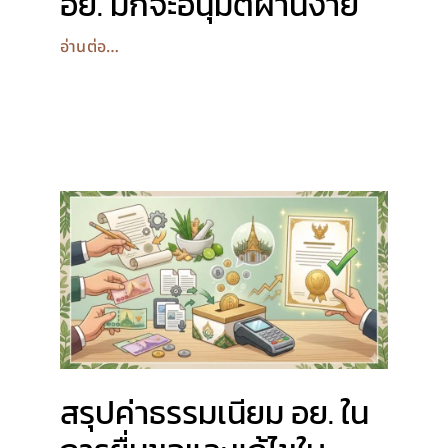
อย. มักจะอนุมัติผ่านง่าย
อ่านต่อ…
สรุปค่าธรรมเนียม อย. ใน