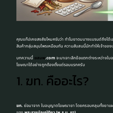
คุณแก๊ปเคยสงสัยไหมครับว่า ทำไมยาดมบางแบรนด์ถึงได้
สินค้ากลุ่มสมุนไพรเหมือนกัน ความสับสนนี้มักทำให้เจ้าขอ
บทความนี้
ฆสมพ
.com
จะมาเจาะลึกข้อแตกต่างระหว่างใบอน
โฆษณาได้อย่างถูกต้องตั้งแต่รอบแรกครับ
1. ฆท. คืออะไร?
ฆท.
ย่อมาจาก ใบอนุญาตโฆษณายา โดยครอบคลุมทั้งยาแผน
ของ
พระราชบัญญัติยา (พ.ร.บ. ยา)