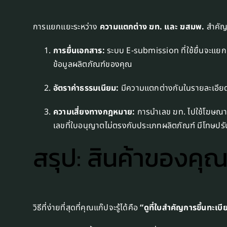
การแยกแยะระหว่าง
ความแตกต่าง ฆท. และ ฆสมพ.
สำคัญม
การยื่นเอกสาร:
ระบบ E-submission ที่ใช้ยื่นจะแยก
ข้อมูลผลิตภัณฑ์ของคุณ
อัตราค่าธรรมเนียม:
มีความแตกต่างกันในรายละเอียด
ความเสี่ยงทางกฎหมาย:
การนำเลข ฆท. ไปใช้โฆษณาสิ
เลขที่ใบอนุญาตไม่ตรงกับประเภทผลิตภัณฑ์ มีโทษปรั
สรุป: สินค้าของค
วิธีที่ง่ายที่สุดที่คุณแก๊ปจะรู้ได้คือ
“ดูที่ใบสำคัญการขึ้นทะเบ