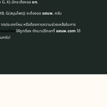
่น G, K) มักจะต้องขอ
ฆท.
น HB, G(สมุนไพร)) จะต้องขอ
ฆสมพ.
ครับ
นุญาตประเภทไหน หรือต้องการความช่วยเหลือในการ
าสมุนไพร
ให้ถูกต้อง ทักมาปรึกษาที่
ฆสมพ.com
ได้
อนครับ!