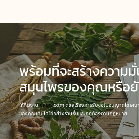
พร้อมที่จะสร้างความมั
สมุนไพรของคุณหรือย
ให้ทีมงาน
ฆสมพ
.com ดูแลเรื่องการรับขอใบอนุญาตโฆษณาสม
ของคุณเติบโตได้อย่างราบรื่นและถูกต้องตามกฎหมาย