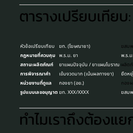
ตารางเปรียบเทียบ:
หัวข้อเปรียบเทียบ
ฆท. (โฆษณายา)
ฆสม
กฎหมายที่ควบคุม
พ.ร.บ. ยา
พ.ร.บ
สถานะผลิตภัณฑ์
ยาแผนปัจจุบัน / ยาแผนโบราณ
ผลิตภ
การพิจารณาคำ
เข้มงวดมาก (เน้นผลทางยา)
ยืดหย
หน่วยงานที่ดูแล
กองยา (อย.)
กองผล
รูปแบบเลขอนุญาต
ฆท. XXX/XXXX
ฆสมพ
ทำไมเราถึงต้องแยก