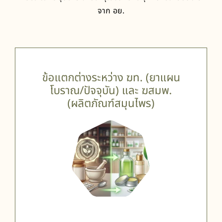
จาก อย.
ข้อแตกต่างระหว่าง ฆท. (ยาแผน
โบราณ/ปัจจุบัน) และ ฆสมพ.
(ผลิตภัณฑ์สมุนไพร)