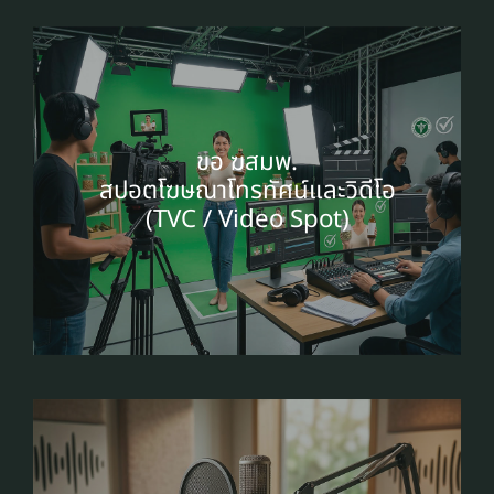
ขอ ฆสมพ.
สปอตโฆษณาโทรทัศน์และวิดีโอ
(TVC / Video Spot)